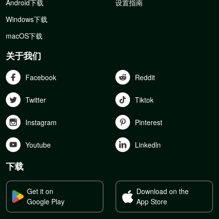
Android下载
设置指南
Windows下载
macOS下载
关于我们
Facebook
Reddit
Twitter
Tiktok
Instagram
Pinterest
Youtube
Linkedln
下载
Get it on
Download on the
Google Play
App Store