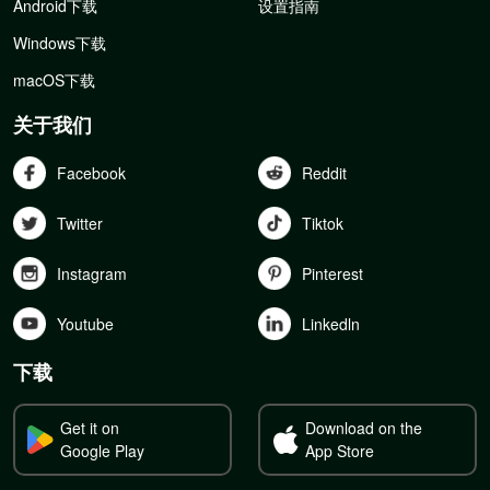
Android下载
设置指南
Windows下载
macOS下载
关于我们
Facebook
Reddit
Twitter
Tiktok
Instagram
Pinterest
Youtube
Linkedln
下载
Get it on
Download on the
Google Play
App Store